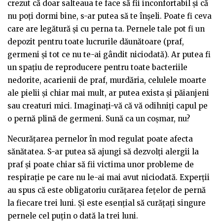
crezut că doar salteaua te face să fii inconfortabil și că
nu poți dormi bine, s-ar putea să te înșeli. Poate fi ceva
care are legătură și cu perna ta. Pernele tale pot fi un
depozit pentru toate lucrurile dăunătoare (praf,
germeni și tot ce nu te-ai gândit niciodată). Ar putea fi
un spațiu de reproducere pentru toate bacteriile
nedorite, acarienii de praf, murdăria, celulele moarte
ale pielii și chiar mai mult, ar putea exista și păianjeni
sau creaturi mici. Imaginați-vă că vă odihniți capul pe
o pernă plină de germeni. Sună ca un coșmar, nu?
Necurățarea pernelor în mod regulat poate afecta
sănătatea. S-ar putea să ajungi să dezvolți alergii la
praf și poate chiar să fii victima unor probleme de
respirație pe care nu le-ai mai avut niciodată. Experții
au spus că este obligatoriu curățarea fețelor de pernă
la fiecare trei luni. Și este esențial să curățați singure
pernele cel puțin o dată la trei luni.