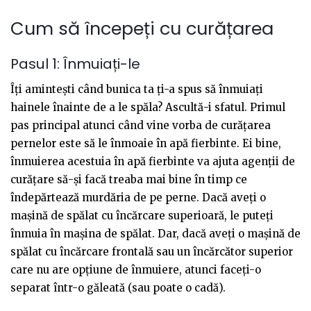
Cum să începeți cu curățarea
Pasul 1: Înmuiați-le
Îți amintești când bunica ta ți-a spus să înmuiați
hainele înainte de a le spăla? Ascultă-i sfatul. Primul
pas principal atunci când vine vorba de curățarea
pernelor este să le înmoaie în apă fierbinte. Ei bine,
înmuierea acestuia în apă fierbinte va ajuta agenții de
curățare să-și facă treaba mai bine în timp ce
îndepărtează murdăria de pe perne. Dacă aveți o
mașină de spălat cu încărcare superioară, le puteți
înmuia în mașina de spălat. Dar, dacă aveți o mașină de
spălat cu încărcare frontală sau un încărcător superior
care nu are opțiune de înmuiere, atunci faceți-o
separat într-o găleată (sau poate o cadă).