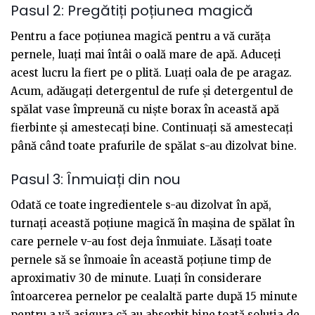
Pasul 2: Pregătiți poțiunea magică
Pentru a face poțiunea magică pentru a vă curăța
pernele, luați mai întâi o oală mare de apă. Aduceți
acest lucru la fiert pe o plită. Luați oala de pe aragaz.
Acum, adăugați detergentul de rufe și detergentul de
spălat vase împreună cu niște borax în această apă
fierbinte și amestecați bine. Continuați să amestecați
până când toate prafurile de spălat s-au dizolvat bine.
Pasul 3: Înmuiați din nou
Odată ce toate ingredientele s-au dizolvat în apă,
turnați această poțiune magică în mașina de spălat în
care pernele v-au fost deja înmuiate. Lăsați toate
pernele să se înmoaie în această poțiune timp de
aproximativ 30 de minute. Luați în considerare
întoarcerea pernelor pe cealaltă parte după 15 minute
pentru a vă asigura că au absorbit bine toată soluția de