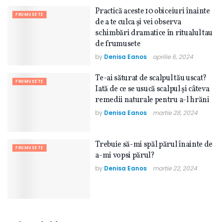
Practică aceste 10 obiceiuri înainte
FRUMUSETE
de a te culca și vei observa
schimbări dramatice în ritualul tau
de frumusete
by
Denisa Eanos
aprilie 6, 2024
Te-ai săturat de scalpul tău uscat?
FRUMUSETE
Iată de ce se usucă scalpul și câteva
remedii naturale pentru a-l hrăni
by
Denisa Eanos
martie 28, 2024
Trebuie să-mi spăl părul înainte de
FRUMUSETE
a-mi vopsi părul?
by
Denisa Eanos
martie 22, 2024