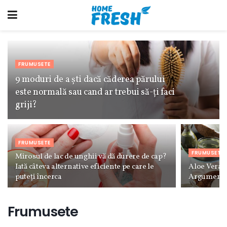
FRUMUSETE
9 moduri de a ști dacă căderea părului
este normală sau cand ar trebui să-ți faci
griji?
FRUMUSETE
FRUMUSETE
Mirosul de lac de unghii vă dă durere de cap?
Iată câteva alternative eficiente pe care le
Aloe Vera v
puteți încerca
Argumente 
Frumusete