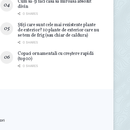
Cum să-ți faci casa să miroasă absolut
divin
0 SHARES
Știți care sunt cele mai rezistente plante
de exterior? 10 plante de exterior care nu
se tem de frig (sau chiar de caldura)
0 SHARES
Copaci ornamentali cu creștere rapidă
(top 10)
0 SHARES
ori