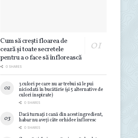
Cum să crești floarea de
ceară și toate secretele
pentru a o face să înflorească
0 SHARES
3 culori pe care nu ar trebui să le pui
niciodată în bucătărie (și 5 alternative de
culori inspirate)
0 SHARES
Dacă turnați 1 cană din acest ingredient,
habar nu aveți câte orhidee înfloresc
0 SHARES