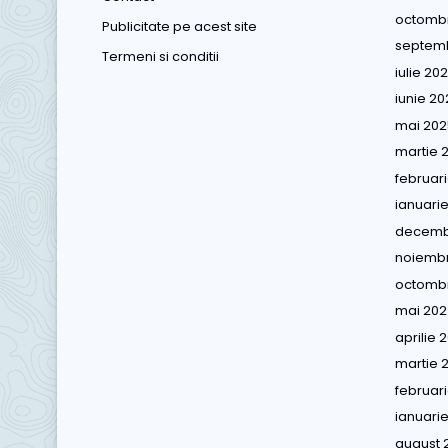
octombr
Publicitate pe acest site
septemb
Termeni si conditii
iulie 20
iunie 20
mai 202
martie 
februar
ianuari
decemb
noiembr
octombr
mai 202
aprilie 
martie 
februar
ianuari
august 