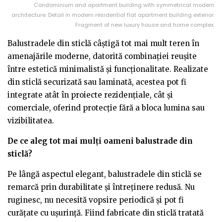
Condominium and apartment building with symmetrical modern
architecture. Detail in modern residential flat apartment building exterior.
Fragment of new luxury house and home complex.
Balustradele din sticlă câștigă tot mai mult teren în
amenajările moderne, datorită combinației reușite
între estetică minimalistă și funcționalitate. Realizate
din sticlă securizată sau laminată, acestea pot fi
integrate atât în proiecte rezidențiale, cât și
comerciale, oferind protecție fără a bloca lumina sau
vizibilitatea.
De ce aleg tot mai mulți oameni balustrade din
sticlă?
Pe lângă aspectul elegant, balustradele din sticlă se
remarcă prin durabilitate și întreținere redusă. Nu
ruginesc, nu necesită vopsire periodică și pot fi
curățate cu ușurință. Fiind fabricate din sticlă tratată