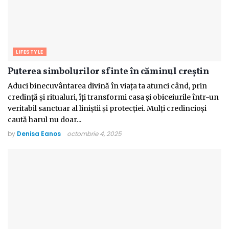
LIFESTYLE
Puterea simbolurilor sfinte în căminul creștin
Aduci binecuvântarea divină în viața ta atunci când, prin
credință și ritualuri, îți transformi casa și obiceiurile într-un
veritabil sanctuar al liniștii și protecției. Mulți credincioși
caută harul nu doar...
by
Denisa Eanos
octombrie 4, 2025