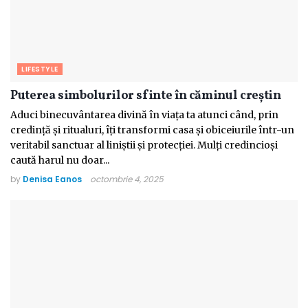
LIFESTYLE
Puterea simbolurilor sfinte în căminul creștin
Aduci binecuvântarea divină în viața ta atunci când, prin
credință și ritualuri, îți transformi casa și obiceiurile într-un
veritabil sanctuar al liniștii și protecției. Mulți credincioși
caută harul nu doar...
by
Denisa Eanos
octombrie 4, 2025