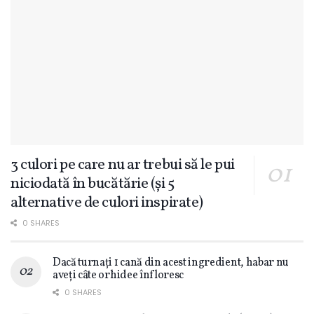
3 culori pe care nu ar trebui să le pui
niciodată în bucătărie (și 5
alternative de culori inspirate)
0 SHARES
Dacă turnați 1 cană din acest ingredient, habar nu
aveți câte orhidee înfloresc
0 SHARES