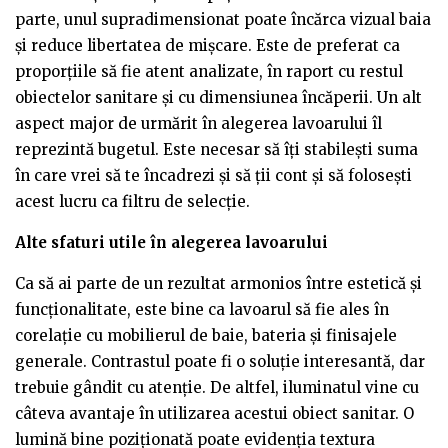
parte, unul supradimensionat poate încărca vizual baia
și reduce libertatea de mișcare. Este de preferat ca
proporțiile să fie atent analizate, în raport cu restul
obiectelor sanitare și cu dimensiunea încăperii. Un alt
aspect major de urmărit în alegerea lavoarului îl
reprezintă bugetul. Este necesar să îți stabilești suma
în care vrei să te încadrezi și să ții cont și să folosești
acest lucru ca filtru de selecție.
Alte sfaturi utile în alegerea lavoarului
Ca să ai parte de un rezultat armonios între estetică și
funcționalitate, este bine ca lavoarul să fie ales în
corelație cu mobilierul de baie, bateria și finisajele
generale. Contrastul poate fi o soluție interesantă, dar
trebuie gândit cu atenție. De altfel, iluminatul vine cu
câteva avantaje în utilizarea acestui obiect sanitar. O
lumină bine poziționată poate evidenția textura