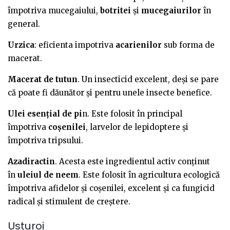
împotriva mucegaiului,
botritei
și
mucegaiurilor
în
general.
Urzica
: eficienta impotriva
acarienilor
sub forma de
macerat.
Macerat de tutun
. Un insecticid excelent, deși se pare
că poate fi dăunător și pentru unele insecte benefice.
Ulei esențial de pi
n. Este folosit în principal
împotriva
coșenilei
, larvelor de lepidoptere și
împotriva tripsului.
Azadiractin
. Acesta este ingredientul activ conținut
în
uleiul de neem
. Este folosit în agricultura ecologică
împotriva afidelor și coșenilei, excelent și ca fungicid
radical și stimulent de creștere.
Usturoi