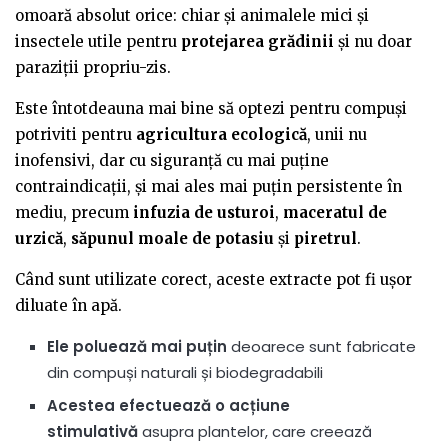
omoară absolut orice: chiar și animalele mici și
insectele utile pentru
protejarea grădinii
și nu doar
paraziții propriu-zis.
Este întotdeauna mai bine să optezi pentru compuși
potriviti pentru
agricultura ecologică
, unii nu
inofensivi, dar cu siguranță cu mai puține
contraindicații, și mai ales mai puțin persistente în
mediu, precum
infuzia de usturoi
,
maceratul de
urzică
,
săpunul moale de potasiu
și
piretrul
.
Când sunt utilizate corect, aceste extracte pot fi ușor
diluate în apă.
Ele poluează mai puțin
deoarece sunt fabricate
din compuși naturali și biodegradabili
Acestea efectuează o acțiune
stimulativă
asupra plantelor, care creează