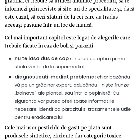
grădină, ci trebuie să urmezi anumite proceduri, să te
informezi prin reviste și site-uri de specialitate și
,
dacă
este cazul, să ceri sfaturi de la cei care au tradus
aceeași pasiune într-un loc de muncă.
Cel mai important capitol este legat de alegerile care
trebuie făcute în caz de boli și paraziți:
nu te lasa dus de cap
si nu lua ca optim prima
sticla verde de la supermarket.
diagnosticați imediat problema:
chiar bazându-
vă pe un grădinar expert, aducându-i niște frunze
„bolnave” ale plantei, sau într-o pepinieră. Cu
siguranta vor putea oferi toate informatiile
necesare, identifica parazitul si tratamentele utile
pentru eradicarea lui.
Cele mai usor pesticide de gasit pe piata sunt
produsele sintetice, eficiente dar categoric toxice: