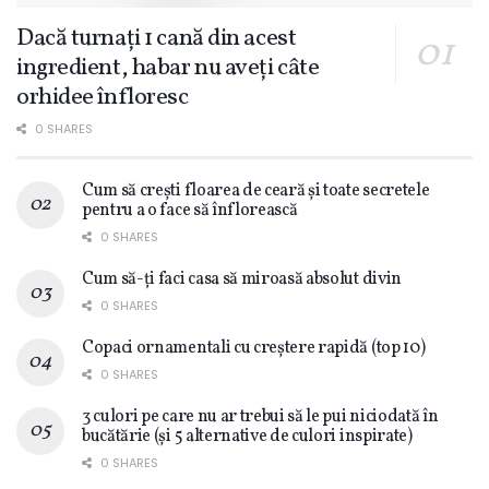
Dacă turnați 1 cană din acest
ingredient, habar nu aveți câte
orhidee înfloresc
0 SHARES
Cum să crești floarea de ceară și toate secretele
pentru a o face să înflorească
0 SHARES
Cum să-ți faci casa să miroasă absolut divin
0 SHARES
Copaci ornamentali cu creștere rapidă (top 10)
0 SHARES
3 culori pe care nu ar trebui să le pui niciodată în
bucătărie (și 5 alternative de culori inspirate)
0 SHARES