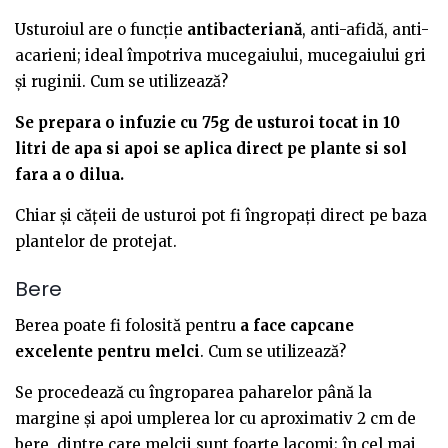
Usturoiul are o funcție
antibacteriană
, anti-afidă, anti-
acarieni; ideal împotriva mucegaiului, mucegaiului gri
și ruginii. Cum se utilizează?
Se prepara o infuzie cu 75g de usturoi tocat in 10
litri de apa si apoi se aplica direct pe plante si sol
fara a o dilua.
Chiar și cățeii de usturoi pot fi îngropați direct pe baza
plantelor de protejat.
Bere
Berea poate fi folosită pentru
a face capcane
excelente pentru melci
. Cum se utilizează?
Se procedează cu îngroparea paharelor până la
margine și apoi umplerea lor cu aproximativ 2 cm de
bere, dintre care melcii sunt foarte lacomi; în cel mai