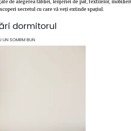
te de alegerea tăbliei, lenjeriei de pat, textilelor, mobilie
escoperi secretul cu care vă veți extinde spațiul.
ări dormitorul
RU UN SOMRM BUN