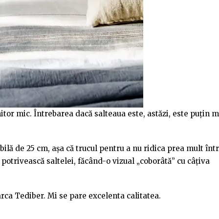
tor mic. Întrebarea dacă salteaua este, astăzi, este puțin m
bilă de 25 cm, așa că trucul pentru a nu ridica prea mult înt
 potrivească saltelei, făcând-o vizual „coborâtă” cu câțiva
ca Tediber. Mi se pare excelenta calitatea.