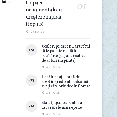
Copaci
rului…
ornamentali cu
creștere rapidă
(top 10)
0 SHARES
3 culori pe care nu ar trebui
să le pui niciodată în
bucătărie (și 5 alternative
de culori inspirate)
0 SHARES
Dacă turnați 1 cană din
acest ingredient, habar nu
aveți câte orhidee înfloresc
0 SHARES
Sfatul japonez pentru a
usca rufele mai repede
0 SHARES