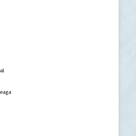
ai
reaga