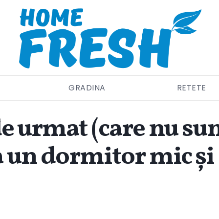
GRADINA
RETETE
de urmat (care nu sun
 un dormitor mic și a