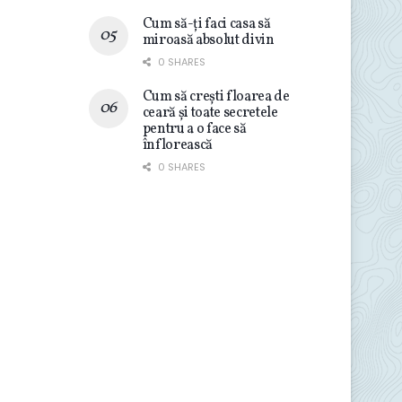
Cum să-ți faci casa să
miroasă absolut divin
0 SHARES
Cum să crești floarea de
ceară și toate secretele
pentru a o face să
înflorească
0 SHARES