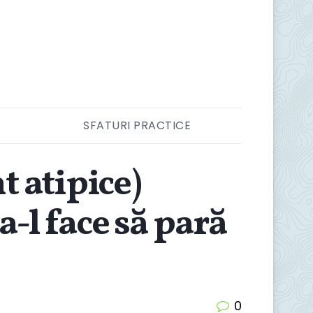
SFATURI PRACTICE
t atipice)
-l face să pară
0