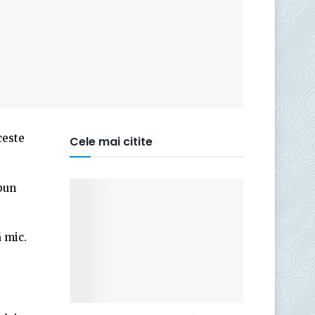
ceste
Cele mai citite
 bun
ă mic.