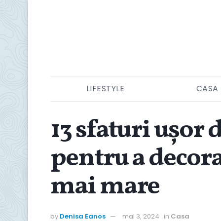
LIFESTYLE
CASA
13 sfaturi ușor 
pentru a decora
mai mare
by
Denisa Eanos
mai 3, 2024
in
Casa