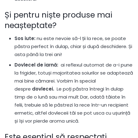
Și pentru niște produse mai
neașteptate?
Sos iute:
nu este nevoie să-l ții la rece, se poate
păstra perfect în dulap, chiar și după deschidere. Și
asta până la trei ani!
Dovlecel de iarnă:
ai reflexul automat de a-i pune
la frigider, totuși majoritatea soiurilor se adaptează
mai bine cămarei. Vorbim în special
despre
dovlecei.
Le poți păstra întregi în dulap
timp de o lună sau mai mult Dar, odată tăiate în
felii, trebuie să le păstrezi la rece într-un recipient
ermetic, altfel dovleceii tăi se pot usca cu ușurință
și își vor pierde aroma unică.
Este esențial să respectați