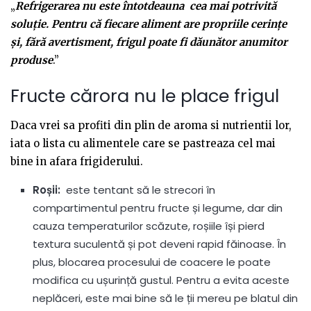
„
Refrigerarea nu este întotdeauna cea mai potrivită
soluție. Pentru că fiecare aliment are propriile cerințe
și, fără avertisment, frigul poate fi dăunător anumitor
produse
.”
Fructe cărora nu le place frigul
Daca vrei sa profiti din plin de aroma si nutrientii lor,
iata o lista cu alimentele care se pastreaza cel mai
bine in afara frigiderului.
Roșii:
este tentant să le strecori în
compartimentul pentru fructe și legume, dar din
cauza temperaturilor scăzute, roșiile își pierd
textura suculentă și pot deveni rapid făinoase. În
plus, blocarea procesului de coacere le poate
modifica cu ușurință gustul. Pentru a evita aceste
neplăceri, este mai bine să le ții mereu pe blatul din