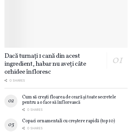
Dacă turnați 1 cană din acest
ingredient, habar nu aveți câte
orhidee înfloresc
0 SHARES
Cum să crești floarea de ceară și toate secretele
pentru a o face să înflorească
0 SHARES
Copaci ornamentali cu creștere rapidă (top 10)
0 SHARES