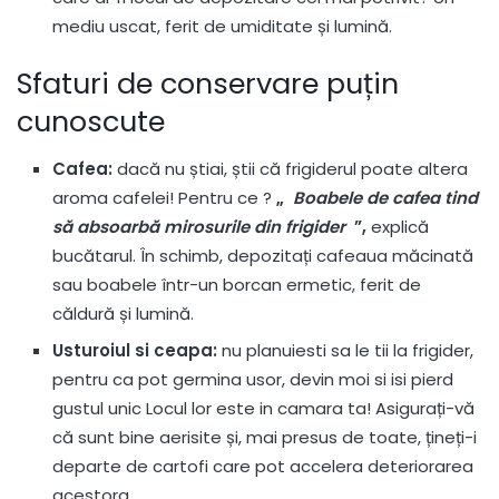
mediu uscat, ferit de umiditate și lumină.
Sfaturi de conservare puțin
cunoscute
Cafea:
dacă nu știai, știi că frigiderul poate altera
aroma cafelei! Pentru ce ?
„
Boabele de cafea tind
să absoarbă mirosurile din frigider
”,
explică
bucătarul. În schimb, depozitați cafeaua măcinată
sau boabele într-un borcan ermetic, ferit de
căldură și lumină.
Usturoiul si ceapa:
nu planuiesti sa le tii la frigider,
pentru ca pot germina usor, devin moi si isi pierd
gustul unic Locul lor este in camara ta! Asigurați-vă
că sunt bine aerisite și, mai presus de toate, țineți-i
departe de cartofi care pot accelera deteriorarea
acestora.