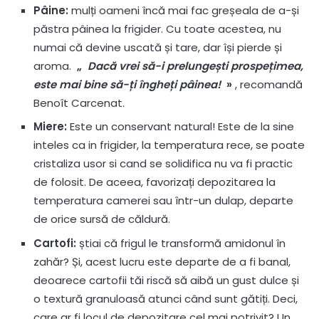
Pâine:
mulți oameni încă mai fac greșeala de a-și
păstra pâinea la frigider. Cu toate acestea, nu
numai că devine uscată și tare, dar își pierde și
aroma.
„
Dacă vrei să-i prelungești prospețimea,
este mai bine să-ți îngheți pâinea!
»
, recomandă
Benoît Carcenat.
Miere:
Este un conservant natural! Este de la sine
inteles ca in frigider, la temperatura rece, se poate
cristaliza usor si cand se solidifica nu va fi practic
de folosit. De aceea, favorizați depozitarea la
temperatura camerei sau într-un dulap, departe
de orice sursă de căldură.
Cartofi:
știai că frigul le transformă amidonul în
zahăr? Și, acest lucru este departe de a fi banal,
deoarece cartofii tăi riscă să aibă un gust dulce și
o textură granuloasă atunci când sunt gătiți. Deci,
care ar fi locul de depozitare cel mai potrivit? Un