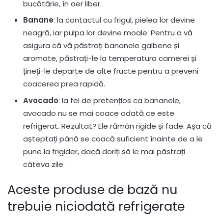
bucătărie, în aer liber.
Banane
: la contactul cu frigul, pielea lor devine
neagră, iar pulpa lor devine moale. Pentru a vă
asigura că vă păstrați bananele galbene și
aromate, păstrați-le la temperatura camerei și
țineți-le departe de alte fructe pentru a preveni
coacerea prea rapidă.
Avocado
: la fel de pretențios ca bananele,
avocado nu se mai coace odată ce este
refrigerat. Rezultat? Ele rămân rigide și fade. Așa că
așteptați până se coacă suficient înainte de a le
pune la frigider, dacă doriți să le mai păstrați
câteva zile.
Aceste produse de bază nu
trebuie niciodată refrigerate