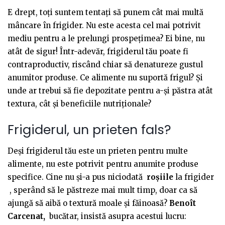
E drept, toți suntem tentați să punem cât mai multă
mâncare în frigider. Nu este acesta cel mai potrivit
mediu pentru a le prelungi prospețimea? Ei bine, nu
atât de sigur! Într-adevăr, frigiderul tău poate fi
contraproductiv, riscând chiar să denatureze gustul
anumitor produse. Ce alimente nu suportă frigul? Și
unde ar trebui să fie depozitate pentru a-și păstra atât
textura, cât și beneficiile nutriționale?
Frigiderul, un prieten fals?
Deși frigiderul tău este un prieten pentru multe
alimente, nu este potrivit pentru anumite produse
specifice. Cine nu și-a pus niciodată
roșiile
la frigider
, sperând să le păstreze mai mult timp, doar ca să
ajungă să aibă o textură moale și făinoasă?
Benoît
Carcenat,
bucătar, insistă asupra acestui lucru: