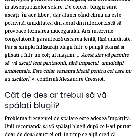
în absența razelor solare. De obicei,
blugii sunt
uscați
în aer liber
, dar atunci când clima nu este
potrivită, umiditatea din aerul din interior riscă să
provoace formarea mucegaiului. Aici intervine
congelatorul: garantează uscarea lentă, fără umiditate.
Pur și simplu înfășurați blugii într-o pungă etanșă și
glisați-i într-un colț al mașinii. „
Acest sfat vă permite
să
vă uscați lent pantalonii, fără impactul
umidității
ambientale. Este chiar varianta ideală pentru cei care nu
au uscător!
», confirmă Alexandre Cressiot.
Cât de des ar trebui să vă
spălați blugii?
Problema frecvenței de spălare este adesea împărțită.
Unii recomandă să vă spălați blugii după ce i-ați purtat
doar de două sau trei ori, în timp ce alții cred că