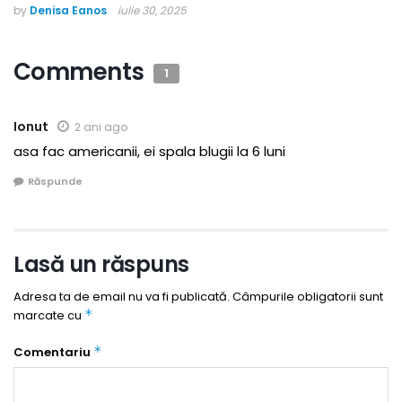
by
Denisa Eanos
iulie 30, 2025
Comments
1
Ionut
2 ani ago
asa fac americanii, ei spala blugii la 6 luni
Răspunde
Lasă un răspuns
Adresa ta de email nu va fi publicată.
Câmpurile obligatorii sunt
*
marcate cu
*
Comentariu