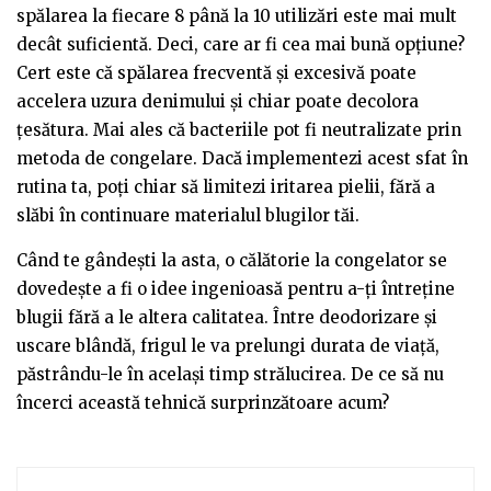
spălarea la fiecare 8 până la 10 utilizări este mai mult
decât suficientă. Deci, care ar fi cea mai bună opțiune?
Cert este că spălarea frecventă și excesivă poate
accelera uzura denimului și chiar poate decolora
țesătura. Mai ales că bacteriile pot fi neutralizate prin
metoda de congelare. Dacă implementezi acest sfat în
rutina ta, poți chiar să limitezi iritarea pielii, fără a
slăbi în continuare materialul blugilor tăi.
Când te gândești la asta, o călătorie la congelator se
dovedește a fi o idee ingenioasă pentru a-ți întreține
blugii fără a le altera calitatea. Între deodorizare și
uscare blândă, frigul le va prelungi durata de viață,
păstrându-le în același timp strălucirea. De ce să nu
încerci această tehnică surprinzătoare acum?