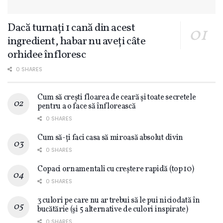
Dacă turnați 1 cană din acest
ingredient, habar nu aveți câte
orhidee înfloresc
0 SHARES
Cum să crești floarea de ceară și toate secretele
pentru a o face să înflorească
0 SHARES
Cum să-ți faci casa să miroasă absolut divin
0 SHARES
Copaci ornamentali cu creștere rapidă (top 10)
0 SHARES
3 culori pe care nu ar trebui să le pui niciodată în
bucătărie (și 5 alternative de culori inspirate)
0 SHARES