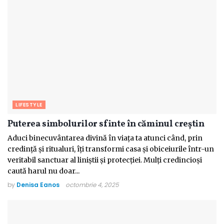
LIFESTYLE
Puterea simbolurilor sfinte în căminul creștin
Aduci binecuvântarea divină în viața ta atunci când, prin
credință și ritualuri, îți transformi casa și obiceiurile într-un
veritabil sanctuar al liniștii și protecției. Mulți credincioși
caută harul nu doar...
by
Denisa Eanos
octombrie 4, 2025