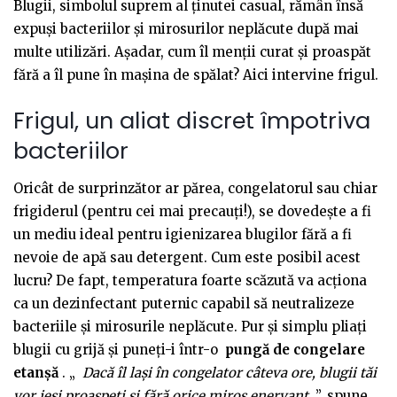
Blugii, simbolul suprem al ținutei casual, rămân însă
expuși bacteriilor și mirosurilor neplăcute după mai
multe utilizări. Așadar, cum îl menții curat și proaspăt
fără a îl pune în mașina de spălat? Aici intervine frigul.
Frigul, un aliat discret împotriva
bacteriilor
Oricât de surprinzător ar părea, congelatorul sau chiar
frigiderul (pentru cei mai precauți!), se dovedește a fi
un mediu ideal pentru igienizarea blugilor fără a fi
nevoie de apă sau detergent. Cum este posibil acest
lucru? De fapt, temperatura foarte scăzută va acționa
ca un dezinfectant puternic capabil să neutralizeze
bacteriile și mirosurile neplăcute. Pur și simplu pliați
blugii cu grijă și puneți-i într-o
pungă de congelare
etanșă
. „
Dacă îl lași în congelator câteva ore, blugii tăi
vor ieși proaspeți și fără orice miros enervant
”, spune