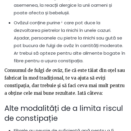
asemenea, la reacții alergice la unii oameni și
poate afecta și bebelușii.
Ovăzul conține purine
care pot duce la
i
dezvoltarea pietrelor la rinichi în unele cazuri.
Așadar, persoanele cu pietre la rinichi sau gută se
pot bucura de fulgi de ovăz în cantități moderate.
Ar trebui să opteze pentru alte alimente bogate în
fibre pentru a ușura constipația.
Consumul de fulgi de ovăz, fie că este tăiat din oțel sau
fabricat în mod tradițional, te va ajuta să eviți
constipația, dar trebuie și să faci ceva mai mult pentru
a obține cele mai bune rezultate. Iată câteva:
Alte modalități de a limita riscul
de constipație
Fibrele au nevoie de suficientă apă pentru a fi