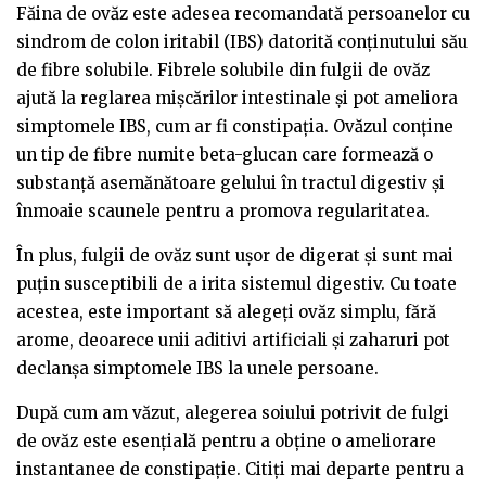
Făina de ovăz este adesea recomandată persoanelor cu
sindrom de colon iritabil (IBS) datorită conținutului său
de fibre solubile. Fibrele solubile din fulgii de ovăz
ajută la reglarea mișcărilor intestinale și pot ameliora
simptomele IBS, cum ar fi constipația. Ovăzul conține
un tip de fibre numite beta-glucan care formează o
substanță asemănătoare gelului în tractul digestiv și
înmoaie scaunele pentru a promova regularitatea.
În plus, fulgii de ovăz sunt ușor de digerat și sunt mai
puțin susceptibili de a irita sistemul digestiv. Cu toate
acestea, este important să alegeți ovăz simplu, fără
arome, deoarece unii aditivi artificiali și zaharuri pot
declanșa simptomele IBS la unele persoane.
După cum am văzut, alegerea soiului potrivit de fulgi
de ovăz este esențială pentru a obține o ameliorare
instantanee de constipație. Citiți mai departe pentru a