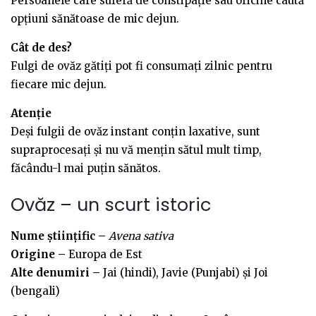
Persoanele care suferă de constipație sau oricine caută
opțiuni sănătoase de mic dejun.
Cât de des?
Fulgi de ovăz gătiți pot fi consumați zilnic pentru
fiecare mic dejun.
Atenție
Deși fulgii de ovăz instant conțin laxative, sunt
supraprocesați și nu vă mențin sătul mult timp,
făcându-l mai puțin sănătos.
Ovăz – un scurt istoric
Nume științific –
Avena sativa
Origine –
Europa de Est
Alte denumiri –
Jai (hindi), Javie (Punjabi) și Joi
(bengali)