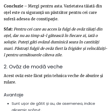
Concluzie –
Mergi pentru asta. Varietatea tăiată din
oțel este cu siguranță un păstrător pentru cei care
suferă adesea de constipație.
Sfat:
Pentru cei care au acces la fulgi de ovăz tăiați din
oțel, dar nu au timp să-l gătească în fiecare zi, iată o
soluție. Puteți găti ovăzul duminică seara în cantități
mari. Păstrați fulgii de ovăz fiert la frigider și reîncălziți-
l pentru următoarele câteva zile.
2. Ovăz de modă veche
Acest ovăz este făcut prin tehnica veche de aburire și
rulare.
Avantaje
Sunt ușor de gătit și au, de asemenea, indice
glicemic scăzut.