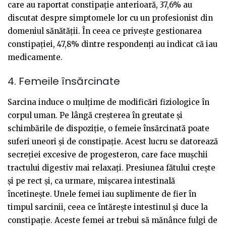
care au raportat constipație anterioară, 37,6% au
discutat despre simptomele lor cu un profesionist din
domeniul sănătății. În ceea ce privește gestionarea
constipației, 47,8% dintre respondenți au indicat că iau
medicamente.
4. Femeile însărcinate
Sarcina induce o mulțime de modificări fiziologice în
corpul uman. Pe lângă creșterea în greutate și
schimbările de dispoziție, o femeie însărcinată poate
suferi uneori și de constipație. Acest lucru se datorează
secreției excesive de progesteron, care face mușchii
tractului digestiv mai relaxați. Presiunea fătului crește
și pe rect și, ca urmare, mișcarea intestinală
încetinește. Unele femei iau suplimente de fier în
timpul sarcinii, ceea ce întărește intestinul și duce la
constipație. Aceste femei ar trebui să mănânce fulgi de