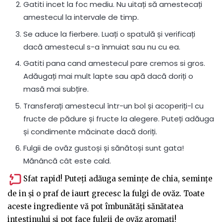
Gatiti incet la foc mediu. Nu uitați să amestecați
amestecul la intervale de timp.
Se aduce la fierbere. Luați o spatulă și verificați
dacă amestecul s-a înmuiat sau nu cu ea.
Gatiti pana cand amestecul pare cremos si gros.
Adăugați mai mult lapte sau apă dacă doriți o
masă mai subțire.
Transferați amestecul într-un bol și acoperiți-l cu
fructe de pădure și fructe la alegere. Puteți adăuga
și condimente măcinate dacă doriți.
Fulgii de ovăz gustoși și sănătoși sunt gata!
Mănâncă cât este cald.
Sfat rapid! Puteți adăuga semințe de chia, semințe
de in și o praf de iaurt grecesc la fulgi de ovăz. Toate
aceste ingrediente vă pot îmbunătăți sănătatea
intestinului și pot face fulgii de ovăz aromați!