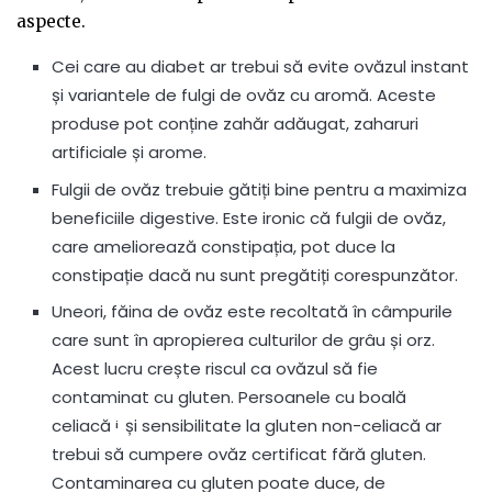
aspecte.
Cei care au diabet ar trebui să evite ovăzul instant
și variantele de fulgi de ovăz cu aromă. Aceste
produse pot conține zahăr adăugat, zaharuri
artificiale și arome.
Fulgii de ovăz trebuie gătiți bine pentru a maximiza
beneficiile digestive. Este ironic că fulgii de ovăz,
care ameliorează constipația, pot duce la
constipație dacă nu sunt pregătiți corespunzător.
Uneori, făina de ovăz este recoltată în câmpurile
care sunt în apropierea culturilor de grâu și orz.
Acest lucru crește riscul ca ovăzul să fie
contaminat cu gluten. Persoanele cu boală
celiacă
și sensibilitate la gluten non-celiacă ar
i
trebui să cumpere ovăz certificat fără gluten.
Contaminarea cu gluten poate duce, de