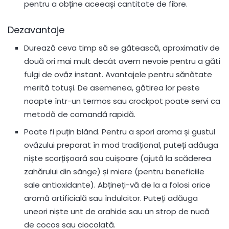
pentru a obține aceeași cantitate de fibre.
Dezavantaje
Durează ceva timp să se gătească, aproximativ de
două ori mai mult decât avem nevoie pentru a găti
fulgi de ovăz instant. Avantajele pentru sănătate
merită totuși. De asemenea, gătirea lor peste
noapte într-un termos sau crockpot poate servi ca
metodă de comandă rapidă.
Poate fi puțin blând. Pentru a spori aroma și gustul
ovăzului preparat în mod tradițional, puteți adăuga
niște scorțișoară sau cuișoare (ajută la scăderea
zahărului din sânge) și miere (pentru beneficiile
sale antioxidante). Abțineți-vă de la a folosi orice
aromă artificială sau îndulcitor. Puteți adăuga
uneori niște unt de arahide sau un strop de nucă
de cocos sau ciocolată.