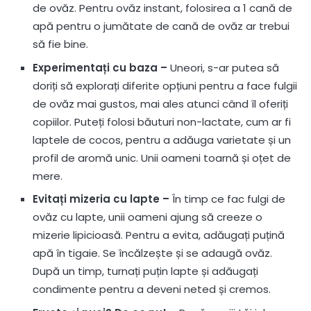
de ovăz. Pentru ovăz instant, folosirea a 1 cană de
apă pentru o jumătate de cană de ovăz ar trebui
să fie bine.
Experimentați cu baza –
Uneori, s-ar putea să
doriți să explorați diferite opțiuni pentru a face fulgii
de ovăz mai gustos, mai ales atunci când îl oferiți
copiilor. Puteți folosi băuturi non-lactate, cum ar fi
laptele de cocos, pentru a adăuga varietate și un
profil de aromă unic. Unii oameni toarnă și oțet de
mere.
Evitați mizeria cu lapte –
În timp ce fac fulgi de
ovăz cu lapte, unii oameni ajung să creeze o
mizerie lipicioasă. Pentru a evita, adăugați puțină
apă în tigaie. Se încălzește și se adaugă ovăz.
După un timp, turnați puțin lapte și adăugați
condimente pentru a deveni neted și cremos.