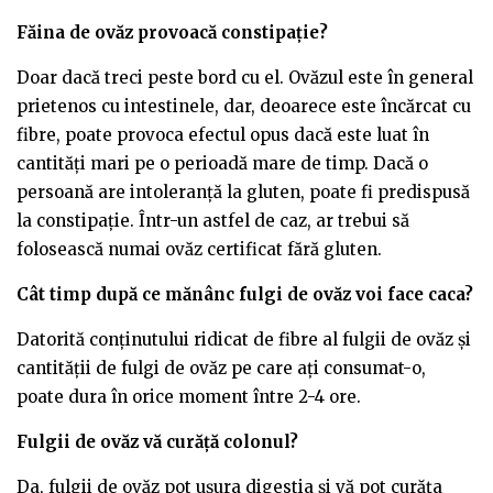
Făina de ovăz provoacă constipație?
Doar dacă treci peste bord cu el. Ovăzul este în general
prietenos cu intestinele, dar, deoarece este încărcat cu
fibre, poate provoca efectul opus dacă este luat în
cantități mari pe o perioadă mare de timp. Dacă o
persoană are intoleranță la gluten, poate fi predispusă
la constipație. Într-un astfel de caz, ar trebui să
folosească numai ovăz certificat fără gluten.
Cât timp după ce mănânc fulgi de ovăz voi face caca?
Datorită conținutului ridicat de fibre al fulgii de ovăz și
cantității de fulgi de ovăz pe care ați consumat-o,
poate dura în orice moment între 2-4 ore.
Fulgii de ovăz vă curăță colonul?
Da, fulgii de ovăz pot ușura digestia și vă pot curăța