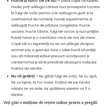
Fructe și nuci? De ce nu! –
Dacă copiii tăi iubesc
nucile, poți adăuga câteva nuci proaspete tocate
la fulgi de ovăz pentru a le adăuga la gust și la
coeficientul de nutrienți. Faceți experimente și
adăugați fructe de pădure congelate, fructe
uscate, fructe tăiate, fulgi de cocos și nuci prăjite.
Puteți folosi și o cantitate mică de sos de mere.
Copiii tăi cu siguranță nu se vor plânge de lipsa
aromei sau a gustului. Este o idee bună să prăjiți
sau să măcinați ierburi precum scorțișoara și
cardamomul și să le presărați deasupra ovăzului
înainte de servire.
Nu vă grăbiți –
Nu gătiți fulgi de ovăz, fie cu apă,
fie cu lapte, la foc mare. Ovăzul de pe fundul
vasului se va arde, iar spălarea vaselor va fi o
durere.
Veți găsi o mulțime de rețete online pentru a pregăti