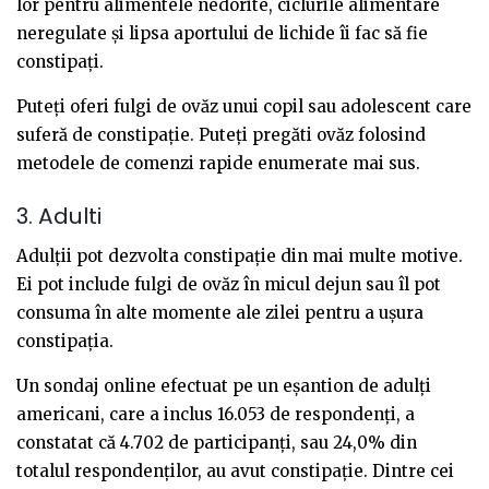
lor pentru alimentele nedorite, ciclurile alimentare
neregulate și lipsa aportului de lichide îi fac să fie
constipați.
Puteți oferi fulgi de ovăz unui copil sau adolescent care
suferă de constipație. Puteți pregăti ovăz folosind
metodele de comenzi rapide enumerate mai sus.
3. Adulti
Adulții pot dezvolta constipație din mai multe motive.
Ei pot include fulgi de ovăz în micul dejun sau îl pot
consuma în alte momente ale zilei pentru a ușura
constipația.
Un sondaj online efectuat pe un eșantion de adulți
americani, care a inclus 16.053 de respondenți, a
constatat că 4.702 de participanți, sau 24,0% din
totalul respondenților, au avut constipație. Dintre cei