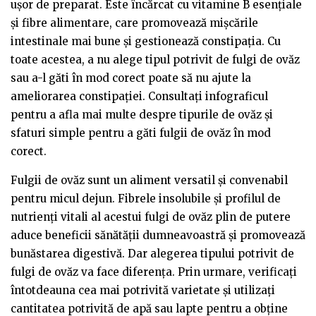
ușor de preparat. Este încărcat cu vitamine B esențiale
și fibre alimentare, care promovează mișcările
intestinale mai bune și gestionează constipația. Cu
toate acestea, a nu alege tipul potrivit de fulgi de ovăz
sau a-l găti în mod corect poate să nu ajute la
ameliorarea constipației. Consultați infograficul
pentru a afla mai multe despre tipurile de ovăz și
sfaturi simple pentru a găti fulgii de ovăz în mod
corect.
Fulgii de ovăz sunt un aliment versatil și convenabil
pentru micul dejun. Fibrele insolubile și profilul de
nutrienți vitali al acestui fulgi de ovăz plin de putere
aduce beneficii sănătății dumneavoastră și promovează
bunăstarea digestivă. Dar alegerea tipului potrivit de
fulgi de ovăz va face diferența. Prin urmare, verificați
întotdeauna cea mai potrivită varietate și utilizați
cantitatea potrivită de apă sau lapte pentru a obține