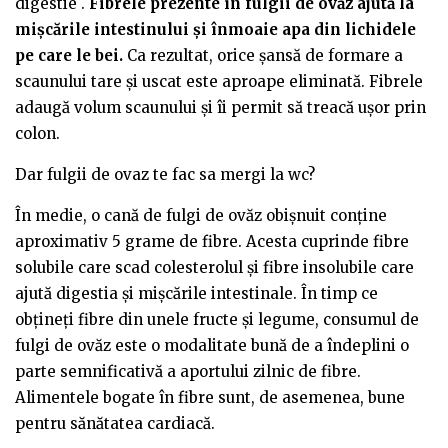
digestie .
Fibrele prezente în fulgii de ovăz ajută la
mișcările intestinului și înmoaie apa din lichidele
pe care le bei.
Ca rezultat, orice șansă de formare a
scaunului tare și uscat este aproape eliminată. Fibrele
adaugă volum scaunului și îi permit să treacă ușor prin
colon.
Dar fulgii de ovaz te fac sa mergi la wc?
În medie, o cană de fulgi de ovăz obișnuit conține
aproximativ 5 grame de fibre. Acesta cuprinde fibre
solubile care scad colesterolul și fibre insolubile care
ajută digestia și mișcările intestinale. În timp ce
obțineți fibre din unele fructe și legume, consumul de
fulgi de ovăz este o modalitate bună de a îndeplini o
parte semnificativă a aportului zilnic de fibre.
Alimentele bogate în fibre sunt, de asemenea, bune
pentru sănătatea cardiacă.