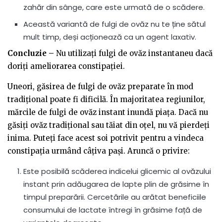
zahăr din sânge, care este urmată de o scădere.
Această variantă de fulgi de ovăz nu te ține sătul
mult timp, deși acționează ca un agent laxativ.
Concluzie –
Nu utilizați fulgi de ovăz instantaneu dacă
doriți ameliorarea constipației.
Uneori, găsirea de fulgi de ovăz preparate în mod
tradițional poate fi dificilă. În majoritatea regiunilor,
mărcile de fulgi de ovăz instant inundă piața. Dacă nu
găsiți ovăz tradițional sau tăiat din oțel, nu vă pierdeți
inima. Puteți face acest soi potrivit pentru a vindeca
constipația urmând câțiva pași. Aruncă o privire:
Este posibilă scăderea indicelui glicemic al ovăzului
instant prin adăugarea de lapte plin de grăsime în
timpul preparării. Cercetările au arătat beneficiile
consumului de lactate întregi în grăsime față de