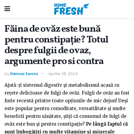
Făina de ovăz este bună
pentru constipație? Totul
despre fulgii de ovaz,
argumente pro si contra
by
Denisa Eanos
aprilie 28, 2024
Ajută-ți sistemul digestiv și metabolismul acasă cu
rețete delicioase de fulgi de ovăz. Fulgii de ovăz au fost
furie recentă printre toate opțiunile de mic dejun! Deși
este popular pentru comoditate, versatilitate și multe
beneficii pentru sănătate, știți că consumul de fulgi de
ovăz este bun și pentru constipație?
Pe lângă faptul că
sunt îmbogățiți cu multe vitamine și minerale